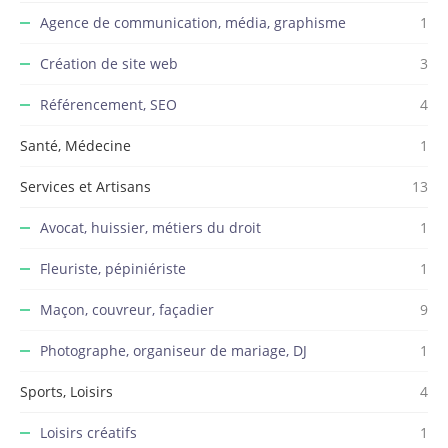
Agence de communication, média, graphisme
1
Création de site web
3
Référencement, SEO
4
Santé, Médecine
1
Services et Artisans
13
Avocat, huissier, métiers du droit
1
Fleuriste, pépiniériste
1
Maçon, couvreur, façadier
9
Photographe, organiseur de mariage, DJ
1
Sports, Loisirs
4
Loisirs créatifs
1