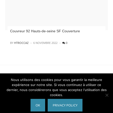
Couvreur 92 Hauts-de-seine SF Couverture
POSTED
BY
HTROCCAZ
6 NOVEMBRE 2022
0
Nous utilisons des cookies pour vous garantir la meilleure
expérience sur notre site. Si vous continuez à utiliser ce
© Refgratuit.fr
back to top
dernier, nous considérerons que vous acceptez l'utilisation des
cookies.
Conditions d’utilisation
Contact
Mentions Légales
Politique de confidentialité – CGU
OK
PRIVACY POLICY